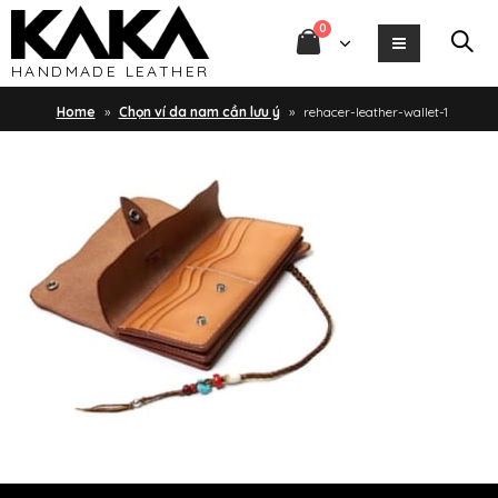
0
HANDMADE LEATHER
Home
»
Chọn ví da nam cần lưu ý
»
rehacer-leather-wallet-1