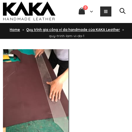
0
HANDMADE LEATHER
Home
»
Quy trình gia công ví da handmade của KAKA Leather
»
quy-trinh-lam-vi-da-1