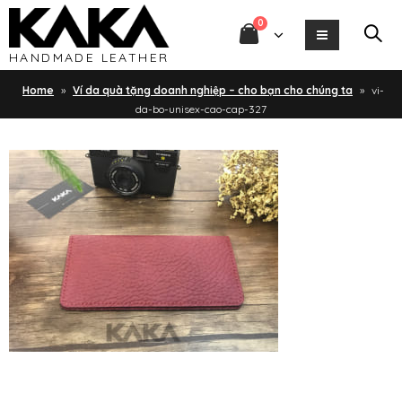
0
HANDMADE LEATHER
Home
»
Ví da quà tặng doanh nghiệp – cho bạn cho chúng ta
»
vi-
da-bo-unisex-cao-cap-327