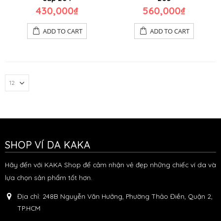
430,000
₫
560,000
₫
ADD TO CART
ADD TO CART
SHOP VÍ DA KAKA
Hãy đến với KAKA Shop để cảm nhận vẻ đẹp những chiếc ví da và
lựa chọn sản phẩm tốt hơn.
Địa chỉ:
248B Nguyễn Văn Hưởng, Phường Thảo Điền, Quận 2,
TP.HCM