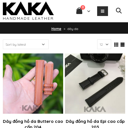
0
HANDMADE LEATHER
Home
»
dây da
Dây đồng hồ da Buttero cao
Dây đồng hồ da Epi cao cấp
cấp 204
203