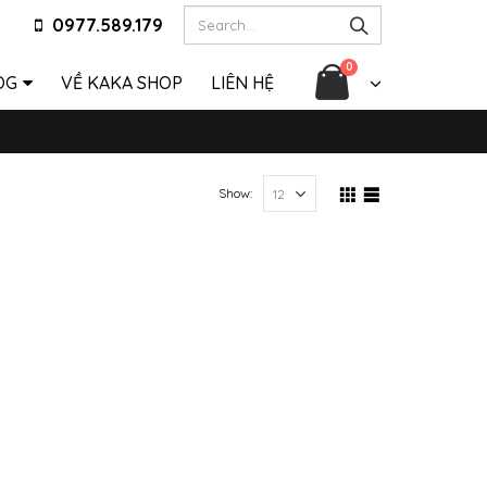
0977.589.179
0
OG
VỀ KAKA SHOP
LIÊN HỆ
Show: