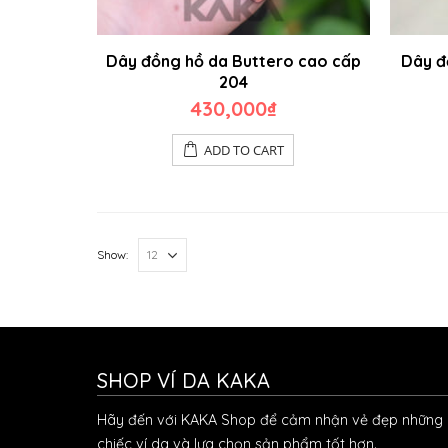
Dây đồng hồ da Buttero cao cấp
Dây đ
204
430,000
₫
ADD TO CART
Show:
SHOP VÍ DA KAKA
Hãy đến với KAKA Shop để cảm nhận vẻ đẹp những
chiếc ví da và lựa chọn sản phẩm tốt hơn.