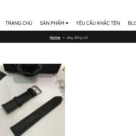
TRANG CHỦ
SẢN PHẨM
YÊU CẦU KHẮC TÊN
BL
Home
»
dây đồng hồ