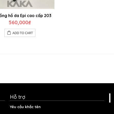
ồng hồ da Epi cao cấp 203
560,000
₫
ADD TO CART
Hỗ trợ
Yêu cầu khắc tên