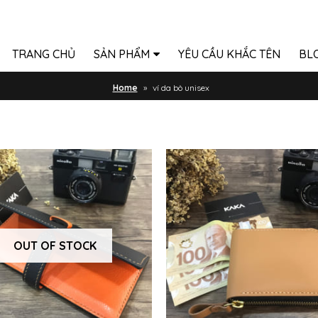
TRANG CHỦ
SẢN PHẨM
YÊU CẦU KHẮC TÊN
BL
Home
»
ví da bò unisex
OUT OF STOCK