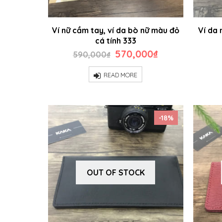
Ví nữ cầm tay, ví da bò nữ màu đỏ
Ví da 
cá tính 333
Original
Current
570,000
₫
590,000
₫
price
price
was:
is:
READ MORE
590,000₫.
570,000₫.
-18%
OUT OF STOCK