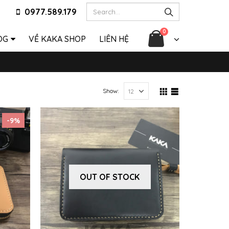
0977.589.179
0
OG
VỀ KAKA SHOP
LIÊN HỆ
Show:
-9%
OUT OF STOCK