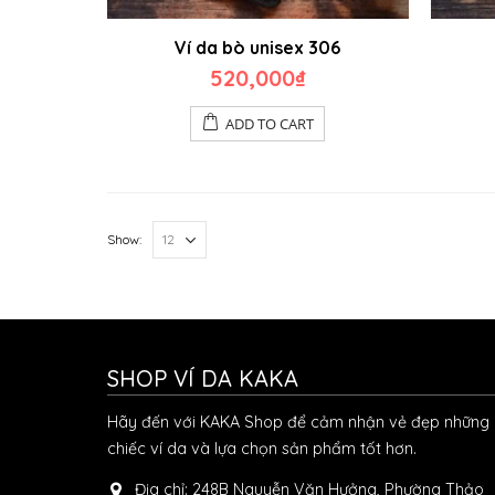
Ví da bò unisex 306
520,000
₫
ADD TO CART
Show:
SHOP VÍ DA KAKA
Hãy đến với KAKA Shop để cảm nhận vẻ đẹp những
chiếc ví da và lựa chọn sản phẩm tốt hơn.
Địa chỉ:
248B Nguyễn Văn Hưởng, Phường Thảo