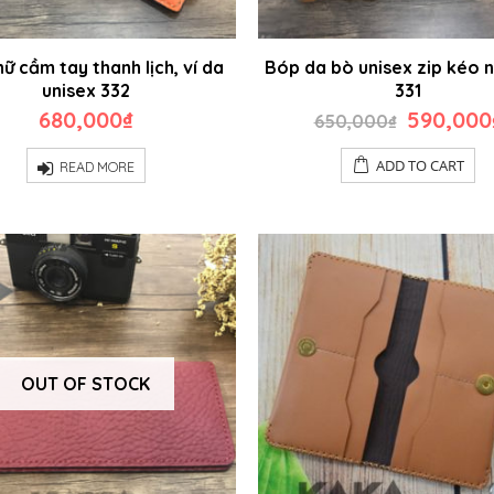
nữ cầm tay thanh lịch, ví da
Bóp da bò unisex zip kéo 
unisex 332
331
Original
680,000
₫
590,000
650,000
₫
price
was:
ADD TO CART
READ MORE
650,000
OUT OF STOCK