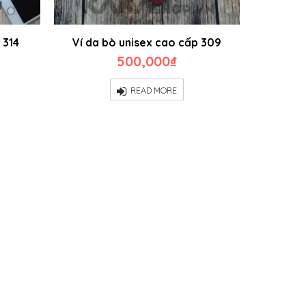
 314
Ví da bò unisex cao cấp 309
500,000
₫
READ MORE