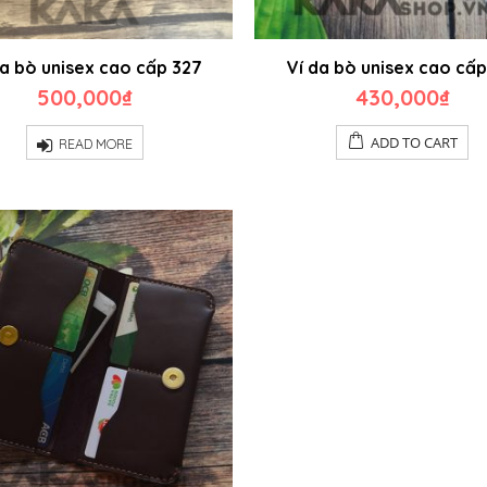
da bò unisex cao cấp 327
Ví da bò unisex cao cấp
500,000
₫
430,000
₫
ADD TO CART
READ MORE