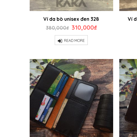
Ví da bò unisex đen 328
Ví 
Original
Current
310,000
₫
380,000
₫
price
price
was:
is:
READ MORE
380,000₫.
310,000₫.