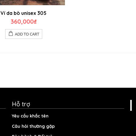
Ví da bò unisex 305
360,000
₫
ADD TO CART
Hỗ trợ
Yêu cầu khắc tên
Câu hỏi thường gặp