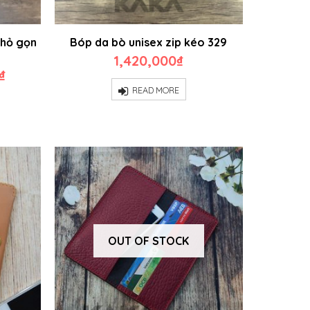
nhỏ gọn
Bóp da bò unisex zip kéo 329
1,420,000
₫
Current
₫
price
READ MORE
is:
₫.
590,000₫.
OUT OF STOCK