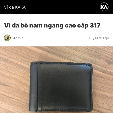
Ví da KAKA
Ví da bò nam ngang cao cấp 317
Admin
8 years ago